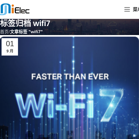
菜
标签归档 wifi7
首页
文章标签 "wifi7"
01
9 月