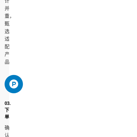
计
并
重，
甄
选
适
配
产
品
03.
下
单
确
认