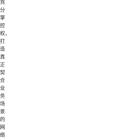
充
分
掌
控
权，
打
造
真
正
契
合
业
务
场
景
的
网
络