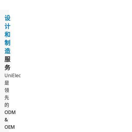
设
计
和
制
造
服
务
UniElec
是
领
先
的
ODM
&
OEM