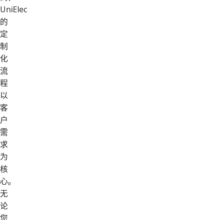
UniElec
的
定
制
化
流
程
以
客
户
需
求
为
核
心。
无
论
您