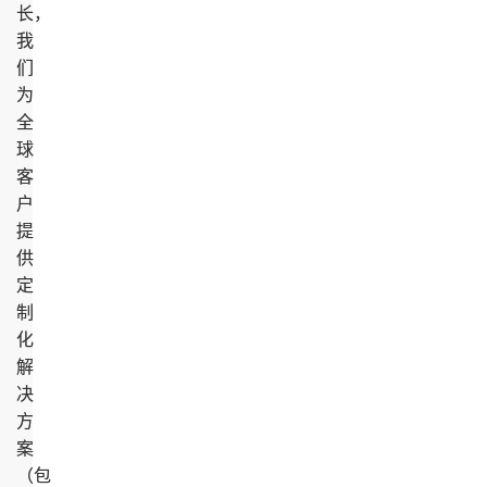
长，
我
们
为
全
球
客
户
提
供
定
制
化
解
决
方
案
（包