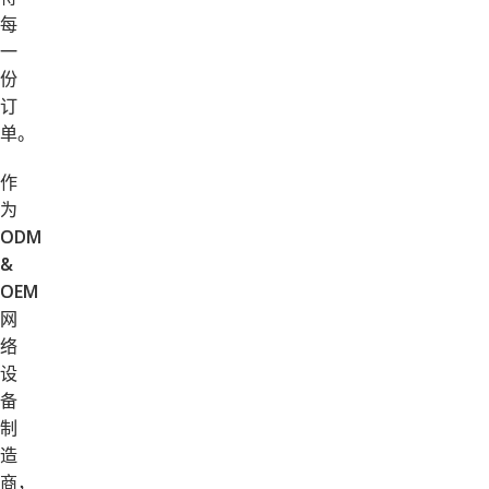
每
一
份
订
单。
作
为
ODM
&
OEM
网
络
设
备
制
造
商，