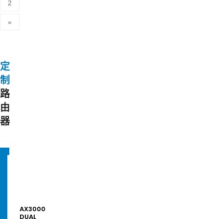
2
»
定
制
路
由
器
AX3600
DUAL
BAND
GIGABIT
WI-
AX3000
FI
DUAL
6