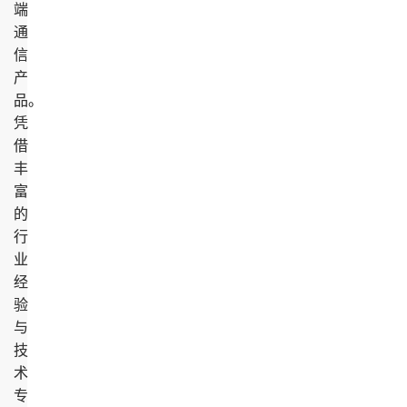
端
通
信
产
品。
凭
借
丰
富
的
行
业
经
验
与
技
术
专