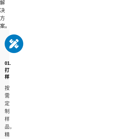
解
决
方
案。
01.
打
样
按
需
定
制
样
品，
精