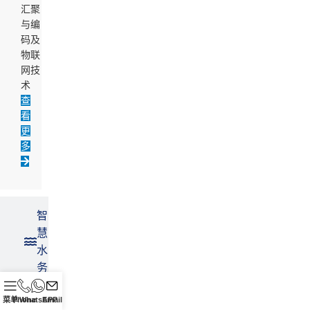
汇聚
与编
码及
物联
网技
术
查
看
更
多
智
慧
水
务
菜单
Phone
WhatsAPP
Email