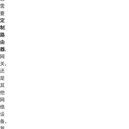
需
要
定
制
路
由
器
、
网
关，
还
是
其
他
网
络
设
备，
我