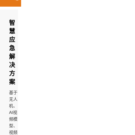
智
慧
应
急
解
决
方
案
基于
无人
机、
AI视
频模
型、
视频