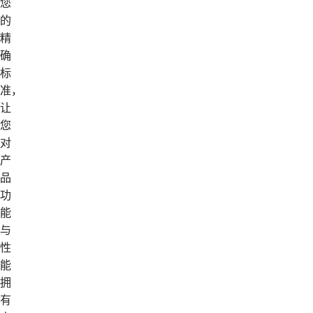
您
的
精
确
标
准，
让
您
对
产
品
功
能
与
性
能
拥
有