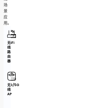
场
景
应
用。
WiFi
无
模
线
块
路
由
器
4G/5G
无
路
线
由
AP
器