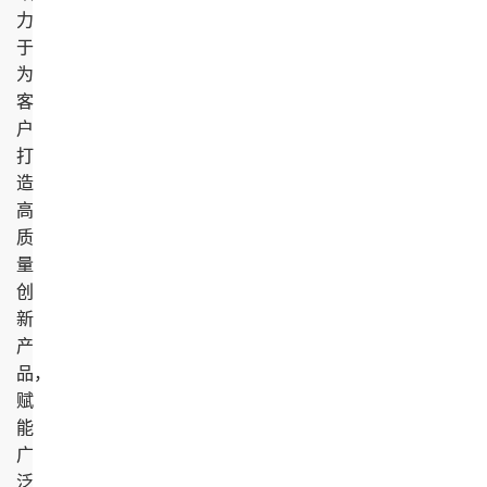
力
于
为
客
户
打
造
高
质
量
创
新
产
品，
赋
能
广
泛