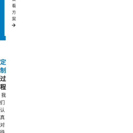
看
方
案
定
制
过
程
我
们
认
真
对
待