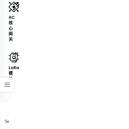
无
AC
线
核
网
心
WiFi 模块
桥
网
关
室
LoRa
外
模
无
块
线
AP