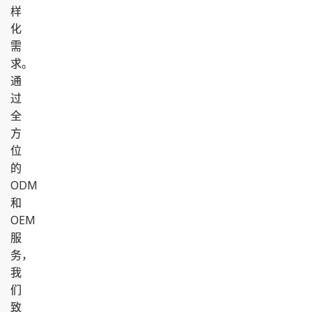
样
化
需
求。
通
过
全
方
位
的
ODM
和
OEM
服
务，
我
们
致