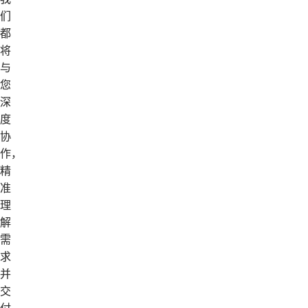
们
都
将
与
您
深
度
协
作，
精
准
理
解
需
求
并
交