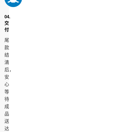
04.
交
付
尾
款
结
清
后，
安
心
等
待
成
品
送
达