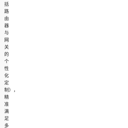
括
路
由
器
与
网
关
的
个
性
化
定
制），
精
准
满
足
多