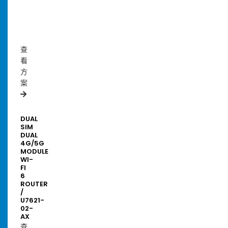
6
ROUTER
/
U5018-
01
查
看
方
案
DUAL
SIM
DUAL
4G/5G
MODULE
WI-
FI
6
ROUTER
/
U7621-
02-
AX
查