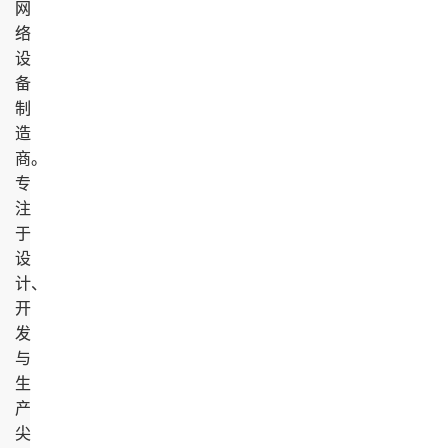
网
络
设
备
制
造
商。
专
注
于
设
计、
开
发
与
生
产
尖