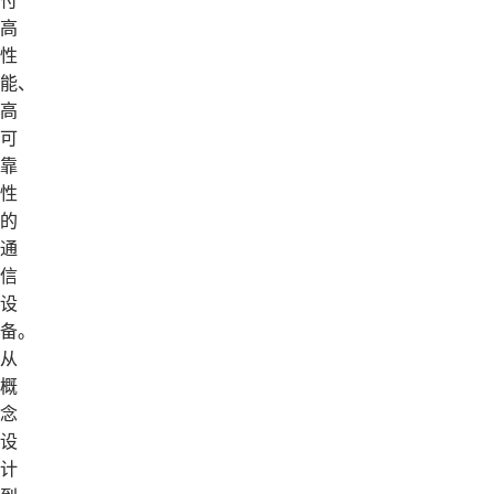
付
高
性
能、
高
可
靠
性
的
通
信
设
备。
从
概
念
设
计