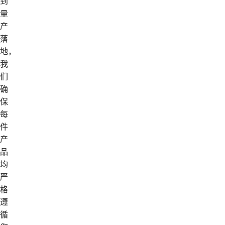
到
量
产
落
地，
我
们
确
保
每
件
产
品
均
严
格
遵
循