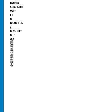
BAND
ROUTER
GIGABIT
WITH
WI-
TWO
FI
10G
6
SFP
ROUTER
PORTS
/
/
U7981-
U8072-
01-
01
AX
查
查
看
看
方
方
案
案
AX3000
DUAL
BAND
GIGABIT
WI-
FI