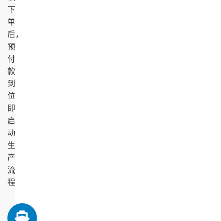
下
单
后，
预
付
款
到
位
即
启
动
生
产
流
程